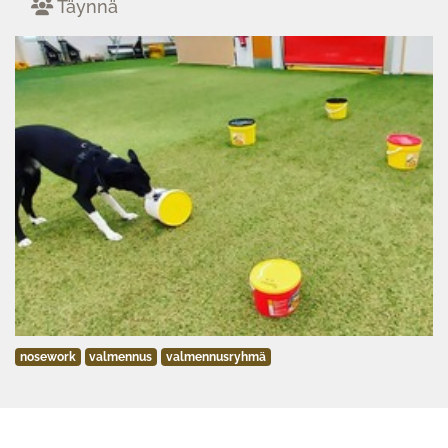
Täynnä
nosework
valmennus
valmennusryhmä