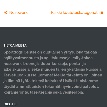
Nosework
Kaikki koulutuskategoriat
TIETOA MEISTÄ
Sportdogs Center on oululainen yritys, joka tarjoaa
agilityvalmennusta ja agilitykursseja, rally-tokoa,
nosework-treenejä, dobo-kursseja, pentu- ja
alkeiskursseja, sekä muiden lajien yksittäisiä kursseja.
Tervetuloa kursseillemme! Meille tärkeintä on iloinen
ja tiiminä työtä tekevä koirakko! Lisäksi tiloistamme
löydät ammattilaisten tekemät hyvinvointi palvelut;
koirahieronta, laserterapia sekä vesiterapia.
OIKOTIET