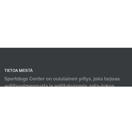
TIETOA MEISTÄ
Sportdogs Center on oululainen yritys, joka tarjoaa
agilityvalmennusta ja agilitykursseja, rally-tokoa,
nosework-treenejä, dobo-kursseja, pentu- ja
alkeiskursseja, sekä muiden lajien yksittäisiä kursseja.
Tervetuloa kursseillemme! Meille tärkeintä on iloinen
ja tiiminä työtä tekevä koirakko! Lisäksi tiloistamme
löydät ammattilaisten tekemät hyvinvointi palvelut;
koirahieronta, laserterapia sekä vesiterapia.