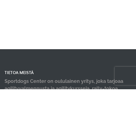
TIETOA MEISTÄ
Sportdogs Center on oululainen yritys, joka tarjoaa
agilityvalmennusta ja agilitykursseja, rally-tokoa,
nosework-treenejä, dobo-kursseja, pentu- ja
alkeiskursseja, sekä muiden lajien yksittäisiä kursseja.
Tervetuloa kursseillemme! Meille tärkeintä on iloinen
ja tiiminä työtä tekevä koirakko! Lisäksi tiloistamme
löydät ammattilaisten tekemät hyvinvointi palvelut;
koirahieronta, laserterapia sekä vesiterapia.