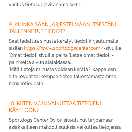
valitus tietosuojaviranomaiselle.
9. KUINKA SAAN JÄRJESTELMÄÄN ITSESTÄNI
TALLENNETUT TIEDOT?
Saat ladattua sinusta kerätyt tiedot kirjautumalla
sisään
https://www.sportdogscenter.com/
-sivuille,
'Omat tiedot' sivuilla paina 'Lataa omat tiedot' -
painiketta sivun alalaidassa.
'Mitä tietoja minusta voidaan kerätä?' kappaleen
alta löydät tarkempaa tietoa tallentamastamme
henkilötiedosta.
10. MITEN VOIN VAIKUTTAA TIETOJENI
KÄYTTÖÖN?
Sportdogs Center Oy on sitoutunut tarjoamaan
asiakkailleen mahdollisuuksia vaikuttaa tietojensa