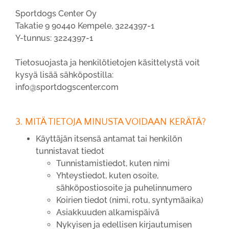
Sportdogs Center Oy
Takatie 9 90440 Kempele, 3224397-1
Y-tunnus: 3224397-1
Tietosuojasta ja henkilötietojen käsittelystä voit
kysyä lisää sähköpostilla:
info@sportdogscenter.com
3. MITÄ TIETOJA MINUSTA VOIDAAN KERÄTÄ?
Käyttäjän itsensä antamat tai henkilön
tunnistavat tiedot
Tunnistamistiedot, kuten nimi
Yhteystiedot, kuten osoite,
sähköpostiosoite ja puhelinnumero
Koirien tiedot (nimi, rotu, syntymäaika)
Asiakkuuden alkamispäivä
Nykyisen ja edellisen kirjautumisen