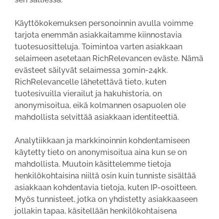
Käyttökokemuksen personoinnin avulla voimme
tarjota enemmän asiakkaitamme kiinnostavia
tuotesuositteluja. Toimintoa varten asiakkaan
selaimeen asetetaan RichRelevancen eväste. Nämä
evästeet säilyvät selaimessa 30min-24kk.
RichRelevancelle lähetettävä tieto, kuten
tuotesivuilla vierailut ja hakuhistoria, on
anonymisoitua, eikä kolmannen osapuolen ole
mahdollista selvittää asiakkaan identiteettiä.
Analytiikkaan ja markkinoinnin kohdentamiseen
käytetty tieto on anonymisoitua aina kun se on
mahdollista. Muutoin käsittelemme tietoja
henkilökohtaisina niiltä osin kuin tunniste sisältää
asiakkaan kohdentavia tietoja, kuten IP-osoitteen.
Myös tunnisteet, jotka on yhdistetty asiakkaaseen
jollakin tapaa, käsitellään henkilökohtaisena