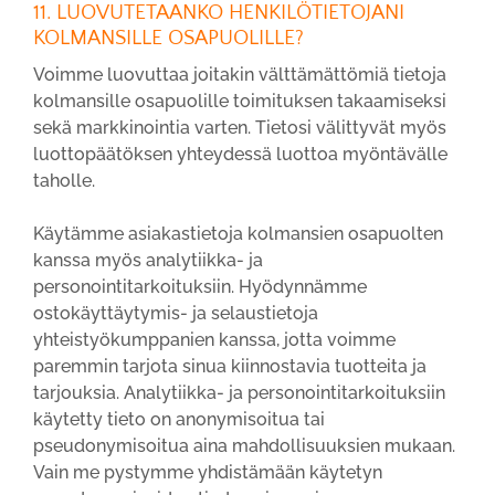
11. LUOVUTETAANKO HENKILÖTIETOJANI
KOLMANSILLE OSAPUOLILLE?
Voimme luovuttaa joitakin välttämättömiä tietoja
kolmansille osapuolille toimituksen takaamiseksi
sekä markkinointia varten. Tietosi välittyvät myös
luottopäätöksen yhteydessä luottoa myöntävälle
taholle.
Käytämme asiakastietoja kolmansien osapuolten
kanssa myös analytiikka- ja
personointitarkoituksiin. Hyödynnämme
ostokäyttäytymis- ja selaustietoja
yhteistyökumppanien kanssa, jotta voimme
paremmin tarjota sinua kiinnostavia tuotteita ja
tarjouksia. Analytiikka- ja personointitarkoituksiin
käytetty tieto on anonymisoitua tai
pseudonymisoitua aina mahdollisuuksien mukaan.
Vain me pystymme yhdistämään käytetyn