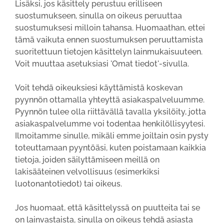
Lisäksi, jos käsittely perustuu erilliseen
suostumukseen, sinulla on oikeus peruuttaa
suostumuksesi milloin tahansa. Huomaathan, ettei
tämä vaikuta ennen suostumuksen peruuttamista
suoritettuun tietojen käsittelyn lainmukaisuuteen.
Voit muuttaa asetuksiasi 'Omat tiedot'-sivulla.
Voit tehdä oikeuksiesi käyttämistä koskevan
pyynnön ottamalla yhteyttä asiakaspalveluumme.
Pyynnön tulee olla riittävällä tavalla yksilöity, jotta
asiakaspalvelumme voi todentaa henkilöllisyytesi.
Ilmoitamme sinulle, mikäli emme joiltain osin pysty
toteuttamaan pyyntöäsi, kuten poistamaan kaikkia
tietoja, joiden säilyttämiseen meillä on
lakisääteinen velvollisuus (esimerkiksi
luotonantotiedot) tai oikeus.
Jos huomaat, että käsittelyssä on puutteita tai se
on lainvastaista, sinulla on oikeus tehdä asiasta