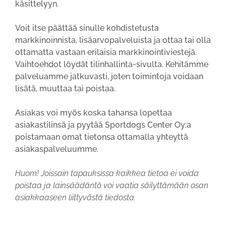
käsittelyyn.
Voit itse päättää sinulle kohdistetusta
markkinoinnista, lisäarvopalveluista ja ottaa tai olla
ottamatta vastaan erilaisia markkinointiviestejä.
Vaihtoehdot löydät tilinhallinta-sivulta. Kehitämme
palveluamme jatkuvasti, joten toimintoja voidaan
lisätä, muuttaa tai poistaa.
Asiakas voi myös koska tahansa lopettaa
asiakastilinsä ja pyytää Sportdogs Center Oy:a
poistamaan omat tietonsa ottamalla yhteyttä
asiakaspalveluumme.
Huom! Joissain tapauksissa kaikkea tietoa ei voida
poistaa ja lainsäädäntö voi vaatia säilyttämään osan
asiakkaaseen liittyvästä tiedosta.