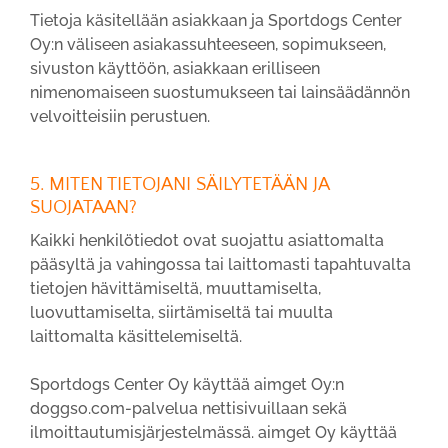
Tietoja käsitellään asiakkaan ja Sportdogs Center
Oy:n väliseen asiakassuhteeseen, sopimukseen,
sivuston käyttöön, asiakkaan erilliseen
nimenomaiseen suostumukseen tai lainsäädännön
velvoitteisiin perustuen.
5. MITEN TIETOJANI SÄILYTETÄÄN JA
SUOJATAAN?
Kaikki henkilötiedot ovat suojattu asiattomalta
pääsyltä ja vahingossa tai laittomasti tapahtuvalta
tietojen hävittämiseltä, muuttamiselta,
luovuttamiselta, siirtämiseltä tai muulta
laittomalta käsittelemiseltä.
Sportdogs Center Oy käyttää aimget Oy:n
doggso.com-palvelua nettisivuillaan sekä
ilmoittautumisjärjestelmässä. aimget Oy käyttää