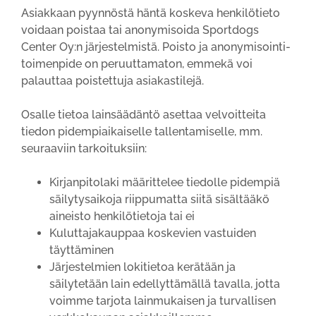
Asiakkaan pyynnöstä häntä koskeva henkilötieto
voidaan poistaa tai anonymisoida Sportdogs
Center Oy:n järjestelmistä. Poisto ja anonymisointi-
toimenpide on peruuttamaton, emmekä voi
palauttaa poistettuja asiakastilejä.
Osalle tietoa lainsäädäntö asettaa velvoitteita
tiedon pidempiaikaiselle tallentamiselle, mm.
seuraaviin tarkoituksiin:
Kirjanpitolaki määrittelee tiedolle pidempiä
säilytysaikoja riippumatta siitä sisältääkö
aineisto henkilötietoja tai ei
Kuluttajakauppaa koskevien vastuiden
täyttäminen
Järjestelmien lokitietoa kerätään ja
säilytetään lain edellyttämällä tavalla, jotta
voimme tarjota lainmukaisen ja turvallisen