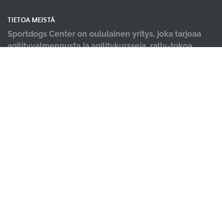
TIETOA MEISTÄ
Sportdogs Center on oululainen yritys, joka tarjoaa
agilityvalmennusta ja agilitykursseja, rally-tokoa,
nosework-treenejä, dobo-kursseja, pentu- ja
alkeiskursseja, sekä muiden lajien yksittäisiä kursseja.
Tervetuloa kursseillemme! Meille tärkeintä on iloinen
ja tiiminä työtä tekevä koirakko! Lisäksi tiloistamme
löydät ammattilaisten tekemät hyvinvointi palvelut;
koirahieronta, laserterapia sekä vesiterapia.
OIKOTIET
Ilmoittautumisehdot
Tilanvuokrauksen ehdot
Evästekäytäntö
Tietosuojakäytäntö