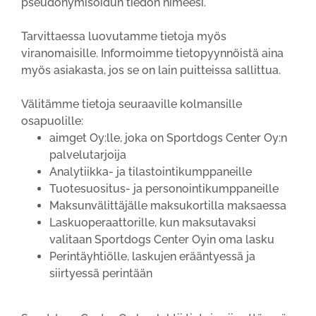
pseudonymisoidun tiedon nimeesi.
Tarvittaessa luovutamme tietoja myös
viranomaisille. Informoimme tietopyynnöistä aina
myös asiakasta, jos se on lain puitteissa sallittua.
Välitämme tietoja seuraaville kolmansille
osapuolille:
aimget Oy:lle, joka on Sportdogs Center Oy:n
palvelutarjoija
Analytiikka- ja tilastointikumppaneille
Tuotesuositus- ja personointikumppaneille
Maksunvälittäjälle maksukortilla maksaessa
Laskuoperaattorille, kun maksutavaksi
valitaan Sportdogs Center Oyin oma lasku
Perintäyhtiölle, laskujen erääntyessä ja
siirtyessä perintään