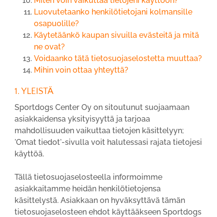
Miten voin vaikuttaa tietojeni käyttöön?
Luovutetaanko henkilötietojani kolmansille
osapuolille?
Käytetäänkö kaupan sivuilla evästeitä ja mitä
ne ovat?
Voidaanko tätä tietosuojaselostetta muuttaa?
Mihin voin ottaa yhteyttä?
1. YLEISTÄ
Sportdogs Center Oy on sitoutunut suojaamaan
asiakkaidensa yksityisyyttä ja tarjoaa
mahdollisuuden vaikuttaa tietojen käsittelyyn;
'Omat tiedot'-sivulla voit halutessasi rajata tietojesi
käyttöä.
Tällä tietosuojaselosteella informoimme
asiakkaitamme heidän henkilötietojensa
käsittelystä. Asiakkaan on hyväksyttävä tämän
tietosuojaselosteen ehdot käyttääkseen Sportdogs