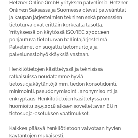
Hetzner Online GmbH yrityksen palvelimia. Hetzner
Online:n Saksassa ja Suomessa olevat palvelintilat
ja kaupan järjestelmien tekninen sekä prosessien
tietoturva ovat erittäin korkealla tasolla.
Yrityksessä on käytössä ISO/IEC 27001:een
pohjautuva tietoturvan hallintajärjestelmä.
Palvelimet on suojattu tietomurtoja ja
palvelunestohyökkäyksiä vastaan.
Henkilötietojen käsittelyssä ja teknisissä
ratkaisuissa noudatamme hyviä
tietosuojakäytäntöjä mm. tiedon konsolidointi,
minimointi, pseudonymisointi, anonymisointi ja
enkryptaus. Henkilötietojen käsittelyssä on
huomioitu 25.5.2018 alkaen sovellettavan EU:n
tietosuoja-asetuksen vaatimukset.
Kaikkea pääsyä henkilötietoon valvotaan hyvien
käytäntöjen mukaisesti.