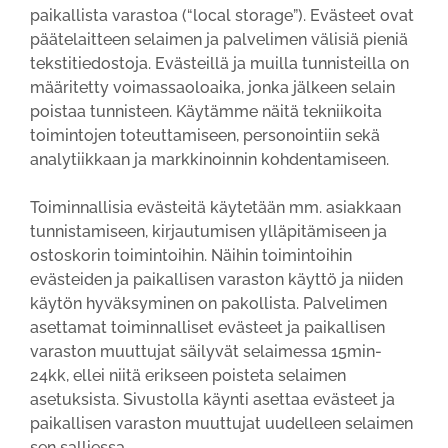
paikallista varastoa (“local storage”). Evästeet ovat
päätelaitteen selaimen ja palvelimen välisiä pieniä
tekstitiedostoja. Evästeillä ja muilla tunnisteilla on
määritetty voimassaoloaika, jonka jälkeen selain
poistaa tunnisteen. Käytämme näitä tekniikoita
toimintojen toteuttamiseen, personointiin sekä
analytiikkaan ja markkinoinnin kohdentamiseen.
Toiminnallisia evästeitä käytetään mm. asiakkaan
tunnistamiseen, kirjautumisen ylläpitämiseen ja
ostoskorin toimintoihin. Näihin toimintoihin
evästeiden ja paikallisen varaston käyttö ja niiden
käytön hyväksyminen on pakollista. Palvelimen
asettamat toiminnalliset evästeet ja paikallisen
varaston muuttujat säilyvät selaimessa 15min-
24kk, ellei niitä erikseen poisteta selaimen
asetuksista. Sivustolla käynti asettaa evästeet ja
paikallisen varaston muuttujat uudelleen selaimen
sen salliessa.