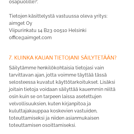
osapuolille?'.
Tietojen käsittelystä vastuussa oleva yritys:
aimget Oy
Viipurinkatu 14 B23 00510 Helsinki
office@aimget.com
7. KUINKA KAUAN TIETOJANI SÄILYTETÄÄN?
Säilytämme henkilökohtaisia tietojasi vain
tarvittavan ajan, jotta voimme täyttää tässä
selosteessa kuvatut käyttötarkoitukset. Lisäksi
joitain tietoja voidaan säilyttää kauemmin niiltä
osin kuin se on tarpeen laissa asetettujen
velvollisuuksien, kuten kirjanpitoa ja
kuluttajakauppaa koskevien vastuiden,
toteuttamiseksi ja niiden asianmukaisen
toteuttamisen osoittamiseksi.