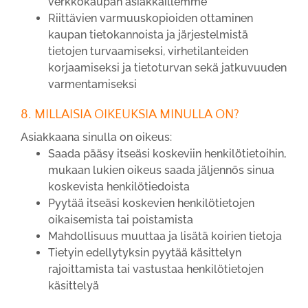
verkkokaupan asiakkaillemme
Riittävien varmuuskopioiden ottaminen
kaupan tietokannoista ja järjestelmistä
tietojen turvaamiseksi, virhetilanteiden
korjaamiseksi ja tietoturvan sekä jatkuvuuden
varmentamiseksi
8. MILLAISIA OIKEUKSIA MINULLA ON?
Asiakkaana sinulla on oikeus:
Saada pääsy itseäsi koskeviin henkilötietoihin,
mukaan lukien oikeus saada jäljennös sinua
koskevista henkilötiedoista
Pyytää itseäsi koskevien henkilötietojen
oikaisemista tai poistamista
Mahdollisuus muuttaa ja lisätä koirien tietoja
Tietyin edellytyksin pyytää käsittelyn
rajoittamista tai vastustaa henkilötietojen
käsittelyä