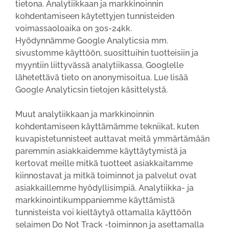
tietona. Analytiikkaan ja markkinoinnin
kohdentamiseen käytettyjen tunnisteiden
voimassaoloaika on 30s-24kk.
Hyödynnämme Google Analyticsia mm.
sivustomme käyttöön, suosittuihin tuotteisiin ja
myyntiin liittyvässä analytiikassa. Googlelle
lähetettävä tieto on anonymisoitua. Lue lisää
Google Analyticsin tietojen käsittelystä.
Muut analytiikkaan ja markkinoinnin
kohdentamiseen käyttämämme tekniikat, kuten
kuvapistetunnisteet auttavat meitä ymmärtämään
paremmin asiakkaidemme käyttäytymistä ja
kertovat meille mitkä tuotteet asiakkaitamme
kiinnostavat ja mitkä toiminnot ja palvelut ovat
asiakkaillemme hyödyllisimpiä. Analytiikka- ja
markkinointikumppaniemme käyttämistä
tunnisteista voi kieltäytyä ottamalla käyttöön
selaimen Do Not Track -toiminnon ja asettamalla