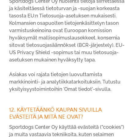
Sportdogs Center Oy huolehtii tietoja siirrettäessä
ja käsiteltäessä tietoturvan ja -suojan korkeasta
tasosta EU:n Tietosuoja-asetuksen mukaisesti.
Kolmansien osapuolten tietojenkäsittelyn tason
varmistuskeinoina ovat Euroopan komission
hyväksymät mallisopimuslausekkeet, konsernia
sitovat tietosuojasäännökset (BCR-järjestely), EU-
US Privacy Shield -sopimus tai muu tietosuoja-
asetuksen mukainen hyväksytty tapa.
Asiakas voi rajata tietojen luovuttamista
markkinointi- ja analytiikkatarkoituksiin. Tutustu
yksityisyystoimintoihin 'Omat tiedot'-sivulla.
12. KÄYTETÄÄNKÖ KAUPAN SIVUILLA
EVÄSTEITÄ JA MITÄ NE OVAT?
Sportdogs Center Oy käyttää evästeitä (”cookies”)
ja muita vastaavia tekniikoita, kuten selaimen