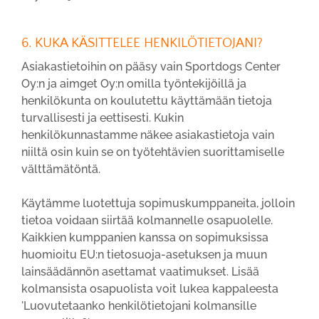
6. KUKA KÄSITTELEE HENKILÖTIETOJANI?
Asiakastietoihin on pääsy vain Sportdogs Center
Oy:n ja aimget Oy:n omilla työntekijöillä ja
henkilökunta on koulutettu käyttämään tietoja
turvallisesti ja eettisesti. Kukin
henkilökunnastamme näkee asiakastietoja vain
niiltä osin kuin se on työtehtävien suorittamiselle
välttämätöntä.
Käytämme luotettuja sopimuskumppaneita, jolloin
tietoa voidaan siirtää kolmannelle osapuolelle.
Kaikkien kumppanien kanssa on sopimuksissa
huomioitu EU:n tietosuoja-asetuksen ja muun
lainsäädännön asettamat vaatimukset. Lisää
kolmansista osapuolista voit lukea kappaleesta
'Luovutetaanko henkilötietojani kolmansille