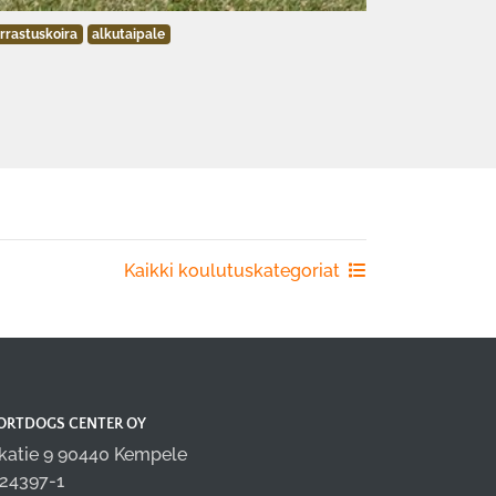
rrastuskoira
alkutaipale
Kaikki koulutuskategoriat
ORTDOGS CENTER OY
katie 9 90440 Kempele
24397-1