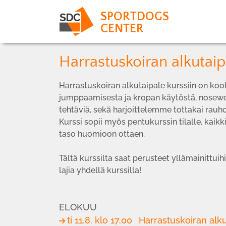
SPORTDOGS
CENTER
Harrastuskoiran alkuta
Harrastuskoiran alkutaipale kurssiin on koott
jumppaamisesta ja kropan käytöstä, nosewo
tehtäviä, sekä harjoittelemme tottakai rauho
Kurssi sopii myös pentukurssin tilalle, kaikki
taso huomioon ottaen.
Tältä kurssilta saat perusteet yllämainittu
lajia yhdellä kurssilla!
ELOKUU
ti 11.8. klo 17.00
Harrastuskoiran alku