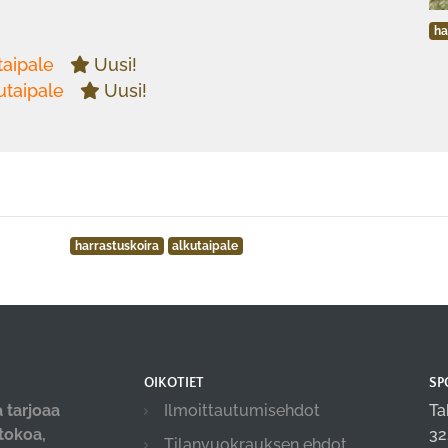
ha
taipale
Uusi!
utaipale
Uusi!
harrastuskoira
alkutaipale
OIKOTIET
SP
 tarjoaa
Ilmoittautumisehdot
Ta
-tokoa,
32
Tilanvuokrauksen ehdot