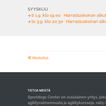
SYYSKUU
ti 1.9. klo 19.00
Harrastuskoiran alku
to 3.9. klo 20.30
Harrastuskoiran alk
Koulutus
TIETOA MEISTÄ
Sportdogs Center on oululainen yritys, joka
agilityvalmennusta ja agilitykursseja, rally