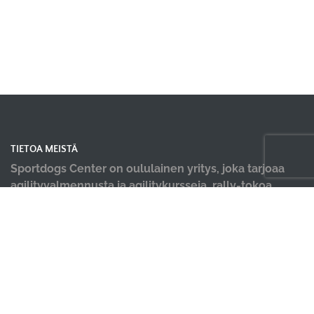
TIETOA MEISTÄ
Sportdogs Center on oululainen yritys, joka tarjoaa
agilityvalmennusta ja agilitykursseja, rally-tokoa,
nosework-treenejä, dobo-kursseja, pentu- ja
alkeiskursseja, sekä muiden lajien yksittäisiä kursseja.
Tervetuloa kursseillemme! Meille tärkeintä on iloinen
ja tiiminä työtä tekevä koirakko! Lisäksi tiloistamme
löydät ammattilaisten tekemät hyvinvointi palvelut;
koirahieronta, laserterapia sekä vesiterapia.