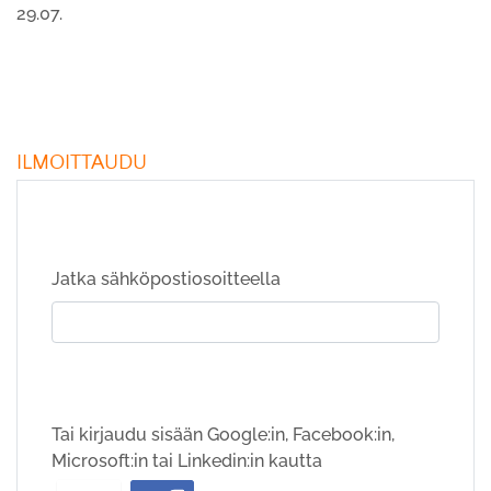
29.07.
ILMOITTAUDU
Jatka sähköpostiosoitteella
Tai kirjaudu sisään Google:in, Facebook:in,
Microsoft:in tai Linkedin:in kautta