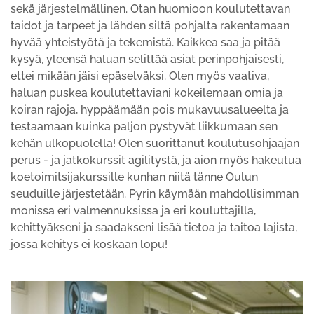
sekä järjestelmällinen. Otan huomioon koulutettavan
taidot ja tarpeet ja lähden siltä pohjalta rakentamaan
hyvää yhteistyötä ja tekemistä. Kaikkea saa ja pitää
kysyä, yleensä haluan selittää asiat perinpohjaisesti,
ettei mikään jäisi epäselväksi. Olen myös vaativa,
haluan puskea koulutettaviani kokeilemaan omia ja
koiran rajoja, hyppäämään pois mukavuusalueelta ja
testaamaan kuinka paljon pystyvät liikkumaan sen
kehän ulkopuolella! Olen suorittanut koulutusohjaajan
perus - ja jatkokurssit agilitystä, ja aion myös hakeutua
koetoimitsijakurssille kunhan niitä tänne Oulun
seuduille järjestetään. Pyrin käymään mahdollisimman
monissa eri valmennuksissa ja eri kouluttajilla,
kehittyäkseni ja saadakseni lisää tietoa ja taitoa lajista,
jossa kehitys ei koskaan lopu!