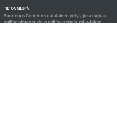
TIETOA MEISTÄ
Sportdogs Center on oululainen yritys, joka tarjoaa
agilityvalmennusta ja agilitykursseja, rally-tokoa,
nosework-treenejä, dobo-kursseja, pentu- ja
alkeiskursseja, sekä muiden lajien yksittäisiä kursseja.
Tervetuloa kursseillemme! Meille tärkeintä on iloinen
ja tiiminä työtä tekevä koirakko! Lisäksi tiloistamme
löydät ammattilaisten tekemät hyvinvointi palvelut;
koirahieronta, laserterapia sekä vesiterapia.
OIKOTIET
Ilmoittautumisehdot
Tilanvuokrauksen ehdot
Evästekäytäntö
Tietosuojakäytäntö
Ajanvarauskalenteri