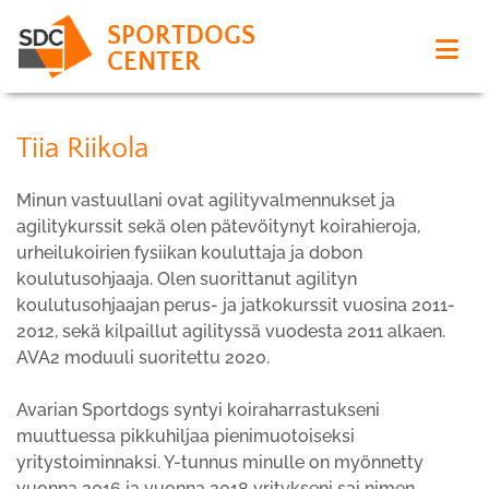
SPORTDOGS
CENTER
Tiia Riikola
Minun vastuullani ovat agilityvalmennukset ja
agilitykurssit sekä olen pätevöitynyt koirahieroja,
urheilukoirien fysiikan kouluttaja ja dobon
koulutusohjaaja. Olen suorittanut agilityn
koulutusohjaajan perus- ja jatkokurssit vuosina 2011-
2012, sekä kilpaillut agilityssä vuodesta 2011 alkaen.
AVA2 moduuli suoritettu 2020.
Avarian Sportdogs syntyi koiraharrastukseni
muuttuessa pikkuhiljaa pienimuotoiseksi
yritystoiminnaksi. Y-tunnus minulle on myönnetty
vuonna 2016 ja vuonna 2018 yritykseni sai nimen