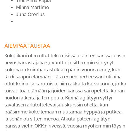
Tmi. Anna Kilpiä
Minna Martimo
Juha Orenius
AIEMPAA TAUSTAA
Koko ikäni olen ollut tekemisissä eläinten kanssa, ensin
hevosharrastajana 17 vuotta ja sittemmin siirtynyt
kokonaan koiraharrastuksen pariin vuonna 2007, kun
Redi saapui elämääni. Tätä ennen perheessäni oli aina
ollut koiria, sekarotuisia, niin rakkaita karvakorvia, jotka
toivat iloa elämään ja joiden kanssa sai opetella koiran
hoidon alkeita ja temppuja. Kipinä agilityyn syttyi
tavallisen arkitottelevaisuuskurssin ohella, kun
pääsimme kokeilemaan muutamaa hyppyä ja putkea,
ja sehän oli sitten menoa. Alkutaipaleeni agilityn
parissa vietin OKK:n riveissä, vuosia myöhemmin löysin