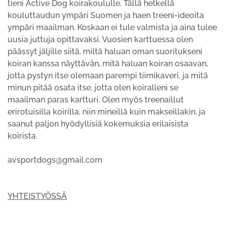
tieni Active Dog koirakoululle. Tällä hetkellä
kouluttaudun ympäri Suomen ja haen treeni-ideoita
ympäri maailman. Koskaan ei tule valmista ja aina tulee
uusia juttuja opittavaksi. Vuosien karttuessa olen
päässyt jäljille siitä, miltä haluan oman suoritukseni
koiran kanssa näyttävän, mitä haluan koiran osaavan,
jotta pystyn itse olemaan parempi tiimikaveri, ja mitä
minun pitää osata itse, jotta olen koiralleni se
maailman paras kartturi. Olen myös treenaillut
erirotuisilla koirilla, niin mineillä kuin makseillakin, ja
saanut paljon hyödyllisiä kokemuksia erilaisista
koirista.
avsportdogs@gmail.com
YHTEISTYÖSSÄ