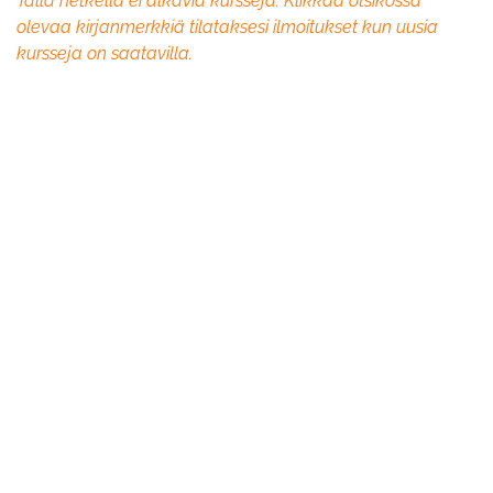
Tällä hetkellä ei alkavia kursseja. Klikkaa otsikossa
olevaa kirjanmerkkiä tilataksesi ilmoitukset kun uusia
kursseja on saatavilla.