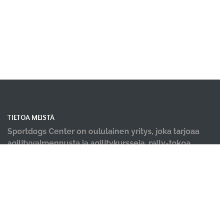
TIETOA MEISTÄ
Sportdogs Center on oululainen yritys, joka tarjoaa
agilityvalmennusta ja agilitykursseja, rally-tokoa,
nosework-treenejä, dobo-kursseja, pentu- ja
alkeiskursseja, sekä muiden lajien yksittäisiä kursseja.
Tervetuloa kursseillemme! Meille tärkeintä on iloinen
ja tiiminä työtä tekevä koirakko! Lisäksi tiloistamme
löydät ammattilaisten tekemät hyvinvointi palvelut;
koirahieronta, laserterapia sekä vesiterapia.