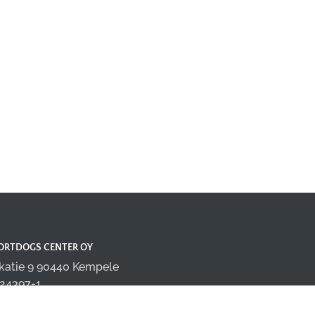
ORTDOGS CENTER OY
katie 9 90440 Kempele
24397-1
fo@sportdogscenter.com