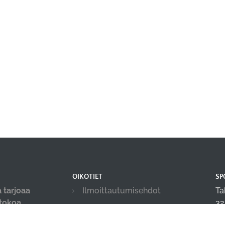
OIKOTIET
SP
 tarjoaa
Ilmoittautumisehdot
Ta
-tokoa,
32
Tilanvuokrauksen ehdot
ja
in
Evästekäytäntö