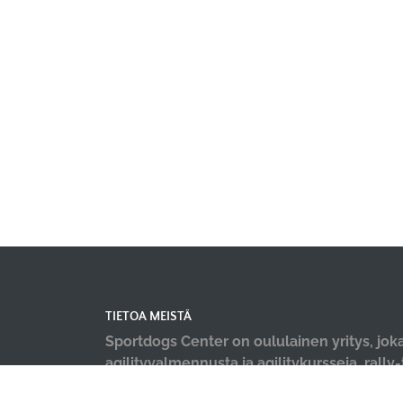
TIETOA MEISTÄ
Sportdogs Center on oululainen yritys, joka
agilityvalmennusta ja agilitykursseja, rally
nosework-treenejä, dobo-kursseja, pentu- 