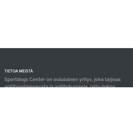
TIETOA MEISTÄ
Sportdogs Center on oululainen yritys, joka tarjoaa
agilityvalmennusta ja agilitykursseja, rally-tokoa,
nosework-treenejä, dobo-kursseja, pentu- ja
alkeiskursseja, sekä muiden lajien yksittäisiä kursseja.
Tervetuloa kursseillemme! Meille tärkeintä on iloinen
ja tiiminä työtä tekevä koirakko! Lisäksi tiloistamme
löydät ammattilaisten tekemät hyvinvointi palvelut;
koirahieronta, laserterapia sekä vesiterapia.