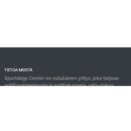
TIETOA MEISTÄ
Sportdogs Center on oululainen yritys, joka tarjoaa
agilityvalmennusta ja agilitykursseja, rally-tokoa,
nosework-treenejä, dobo-kursseja, pentu- ja
alkeiskursseja, sekä muiden lajien yksittäisiä kursseja.
Tervetuloa kursseillemme! Meille tärkeintä on iloinen
ja tiiminä työtä tekevä koirakko! Lisäksi tiloistamme
löydät ammattilaisten tekemät hyvinvointi palvelut;
koirahieronta, laserterapia sekä vesiterapia.