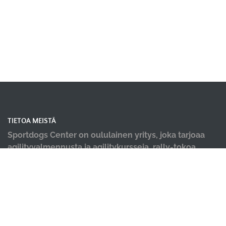
TIETOA MEISTÄ
Sportdogs Center on oululainen yritys, joka tarjoaa
agilityvalmennusta ja agilitykursseja, rally-tokoa,
nosework-treenejä, dobo-kursseja, pentu- ja
alkeiskursseja, sekä muiden lajien yksittäisiä kursseja.
Tervetuloa kursseillemme! Meille tärkeintä on iloinen
ja tiiminä työtä tekevä koirakko! Lisäksi tiloistamme
löydät ammattilaisten tekemät hyvinvointi palvelut;
koirahieronta, laserterapia sekä vesiterapia.