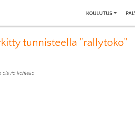
KOULUTUS
PAL
itty tunnisteella "rallytoko"
a olevia kohteita