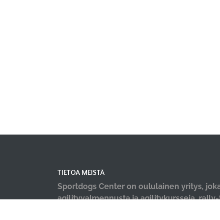
TIETOA MEISTÄ
Sportdogs Center on oululainen yritys, joka
agilityvalmennusta ja agilitykursseja, rally
nosework-treenejä, dobo-kursseja, pentu- 