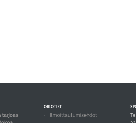
OIKOTIET
SP
 tarjoaa
Ilmoittautumisehdot
Ta
-tokoa,
32
Tilanvuokrauksen ehdot
ja
in
Evästekäytäntö