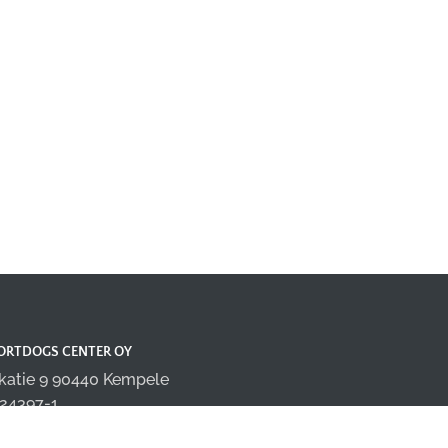
ORTDOGS CENTER OY
katie 9 90440 Kempele
24397-1
fo@sportdogscenter.com