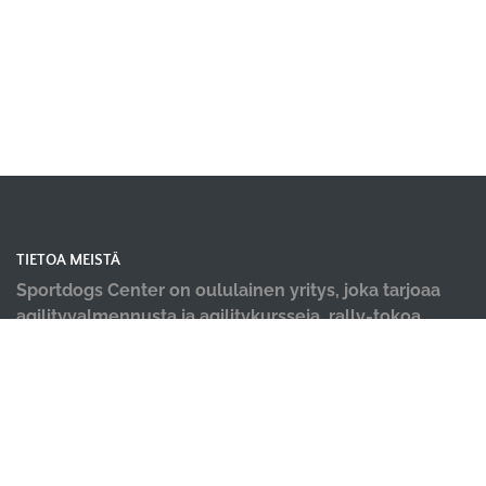
TIETOA MEISTÄ
Sportdogs Center on oululainen yritys, joka tarjoaa
agilityvalmennusta ja agilitykursseja, rally-tokoa,
nosework-treenejä, dobo-kursseja, pentu- ja
alkeiskursseja, sekä muiden lajien yksittäisiä kursseja.
Tervetuloa kursseillemme! Meille tärkeintä on iloinen
ja tiiminä työtä tekevä koirakko! Lisäksi tiloistamme
löydät ammattilaisten tekemät hyvinvointi palvelut;
koirahieronta, laserterapia sekä vesiterapia.